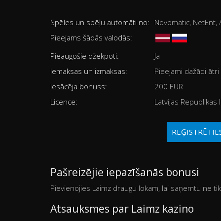
Spēles un spēļu automāti no:
Novomatic, NetEnt, 
Pieejams šādās valodās:
Pieaugošie džekpoti:
Jā
Iemaksas un izmaksas:
Pieejami dažādi ātr
Iesācēja bonuss:
200 EUR
Licence:
Latvijas Republikas 
REĢISTRĒTIE
Pašreizējie iepazīšanās bonusi
Pievienojies Laimz draugu lokam, lai saņemtu ne ti
Atsauksmes par Laimz kazino