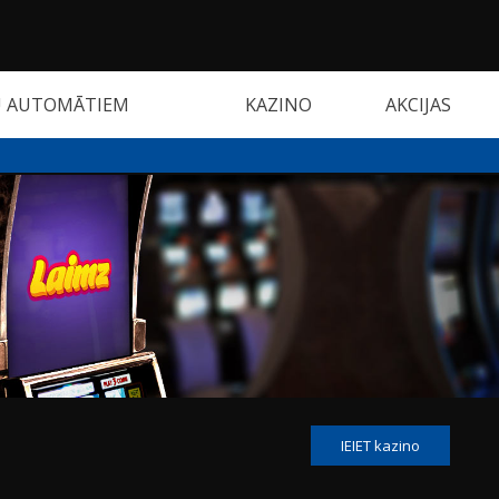
ĻU AUTOMĀTIEM
KAZINO
AKCIJAS
IEIET kazino