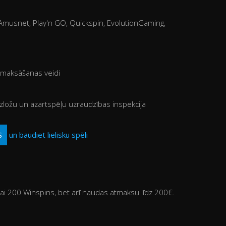
Amusnet, Play'n GO, Quickspin, EvolutionGaming,
i maksāšanas veidi
Izložu un azartspēļu uzraudzības inspekcija
S
un baudiet lielisku spēli
kai 200 Winspins, bet arī naudas atmaksu līdz 200€.