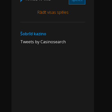
Rādīt visas spēles
Šobrīd kazino
Tweets by Casinosearch