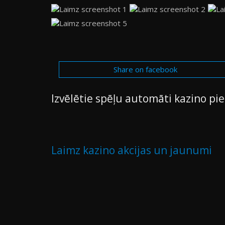
Share on facebook
Izvēlētie spēļu automāti kazino p
Laimz kazino akcijas un jaunumi