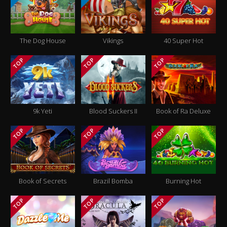
The Dog House
Vikings
40 Super Hot
TOP
TOP
TOP
9k Yeti
Blood Suckers II
Book of Ra Deluxe
TOP
TOP
TOP
Book of Secrets
Brazil Bomba
Burning Hot
TOP
TOP
TOP