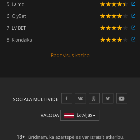
5. Laimz
6. OlyBet
7. LV BET
8. Klondaika
Rādīt visus kazino
SOCIĀLĀ MULTIVIDE
VALODA
Latvijas
18+
Brīdinam, ka azartspēles var izraisīt atkarību.