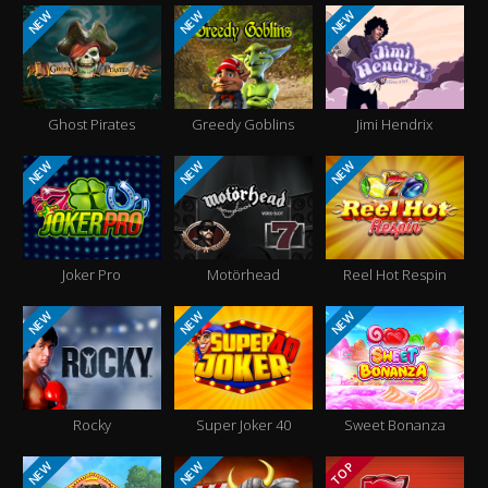
NEW
NEW
NEW
Ghost Pirates
Greedy Goblins
Jimi Hendrix
NEW
NEW
NEW
Joker Pro
Motörhead
Reel Hot Respin
NEW
NEW
NEW
Rocky
Super Joker 40
Sweet Bonanza
NEW
NEW
TOP