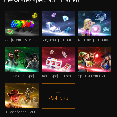
tiešsaistes spēļu automātiem
Augļu tēmas spēļu automāti
Dārgumu spēļu automāti
Klasiskie spēļu automāti
Piedzīvojumu spēļu automāti
Retro spēļu automāti
Spēļu automāti ar maģiju un mitoloģiju
RĀDĪT VISU
Tuksneša spēļu automāti