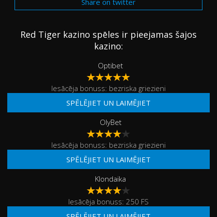
Share on twitter
Red Tiger kazino spēles ir pieejamas šajos
kazino:
Optibet
Iesācēja bonuss: bezriska griezieni
SPĒLĒJIET UN LAIMĒJIET
OlyBet
Iesācēja bonuss: bezriska griezieni
SPĒLĒJIET UN LAIMĒJIET
Klondaika
Iesācēja bonuss: 250 FS
SPĒLĒJIET UN LAIMĒJIET