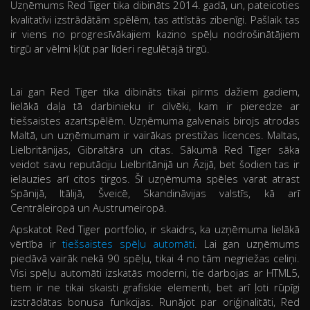
Uzņēmums Red Tiger tika dibināts 2014. gadā, un, pateicoties
kvalitatīvi izstrādātām spēlēm, tas attīstās zibenīgi. Pašlaik tas
ir viens no progresīvākajiem kazino spēļu nodrošinātājiem
tirgū ar vēlmi kļūt par līderi regulētajā tirgū.
Lai gan Red Tiger tika dibināts tikai pirms dažiem gadiem,
lielākā daļa tā darbinieku ir cilvēki, kam ir pieredze ar
tiešsaistes azartspēlēm. Uzņēmuma galvenais birojs atrodas
Maltā, un uzņēmumam ir vairākas prestižas licences. Maltas,
Lielbritānijas, Gibraltāra un citas. Sākumā Red Tiger sāka
veidot savu reputāciju Lielbritānijā un Āzijā, bet šodien tas ir
ielauzies arī citos tirgos. Šī uzņēmuma spēles varat atrast
Spānijā, Itālijā, Šveicē, Skandināvijas valstīs, kā arī
Centrāleiropā un Austrumeiropā.
Apskatot Red Tiger portfolio, ir skaidrs, ka uzņēmuma lielākā
vērtība ir
tiešsaistes spēļu automāti
. Lai gan uzņēmums
piedāvā vairāk nekā 90 spēļu, tikai 4 no tām negriežas celiņi.
Visi spēļu automāti izskatās moderni, tie darbojas ar HTML5,
tiem ir ne tikai skaisti grafiskie elementi, bet arī ļoti rūpīgi
izstrādātas bonusa funkcijas. Runājot par oriģinalitāti, Red