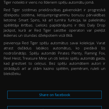
Tiger noteikti ir viens no līderiem spēļu automātu jomā.
Red Tiger sistēmas priekšrocības galvenokārt ir progresīvā
džekpotu sistēma, lietojumprogrammu bonusu pārvaldības
lietotne Smart Spins, kā arī turnīra funkcija, lai palielinātu
spēlētāja ērtības. Lielisks papildinājums ir tīkls Daily Drop
Jackpot, kurā ar Red Tiger saistītie operatori var piekļūt
ikdienas un stundas džekpotiem visā tīklā.
pievienoja Red Tiger spēļu automātus savai kolekcijai. Varat
atrast dažādus labākos automātus, ko piedāvā šis
nodrošinātājs.
Spēļu automāti Pirates Plenty
, Flaming Fox,
Reel Heist, Treasure Mine un citi lieliski spēļu automāti gaida,
kad griezīsiet to celiņus. Bez spēļu automātiem autori ir
strādājuši arī ar citām kazino spēlēm, piemēram, ruleti un
blekdžeku.
Share on facebook