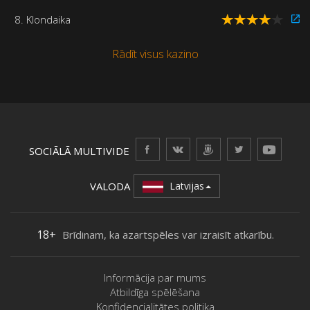
8. Klondaika
Rādīt visus kazino
SOCIĀLĀ MULTIVIDE
VALODA
Latvijas
18+
Brīdinam, ka azartspēles var izraisīt atkarību.
Informācija par mums
Atbildīga spēlēšana
Konfidencialitātes politika