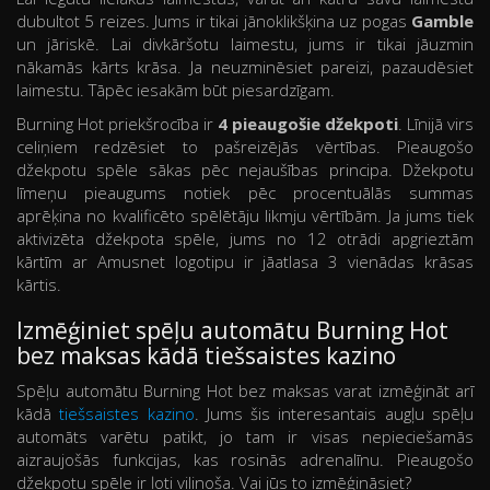
dubultot 5 reizes. Jums ir tikai jānoklikšķina uz pogas
Gamble
un jāriskē. Lai divkāršotu laimestu, jums ir tikai jāuzmin
nākamās kārts krāsa. Ja neuzminēsiet pareizi, pazaudēsiet
laimestu. Tāpēc iesakām būt piesardzīgam.
Burning Hot priekšrocība ir
4 pieaugošie džekpoti
. Līnijā virs
celiņiem redzēsiet to pašreizējās vērtības. Pieaugošo
džekpotu spēle sākas pēc nejaušības principa. Džekpotu
līmeņu pieaugums notiek pēc procentuālās summas
aprēķina no kvalificēto spēlētāju likmju vērtībām. Ja jums tiek
aktivizēta džekpota spēle, jums no 12 otrādi apgrieztām
kārtīm ar Amusnet logotipu ir jāatlasa 3 vienādas krāsas
kārtis.
Izmēģiniet spēļu automātu Burning Hot
bez maksas kādā tiešsaistes kazino
Spēļu automātu Burning Hot bez maksas varat izmēģināt arī
kādā
tiešsaistes kazino
. Jums šis interesantais augļu spēļu
automāts varētu patikt, jo tam ir visas nepieciešamās
aizraujošās funkcijas, kas rosinās adrenalīnu. Pieaugošo
džekpotu spēle ir ļoti vilinoša. Vai jūs to izmēģināsiet?