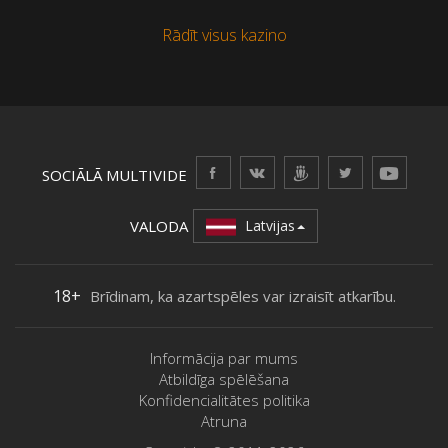
Rādīt visus kazino
SOCIĀLĀ MULTIVIDE
VALODA
Latvijas
18+
Brīdinam, ka azartspēles var izraisīt atkarību.
Informācija par mums
Atbildīga spēlēšana
Konfidencialitātes politika
Atruna