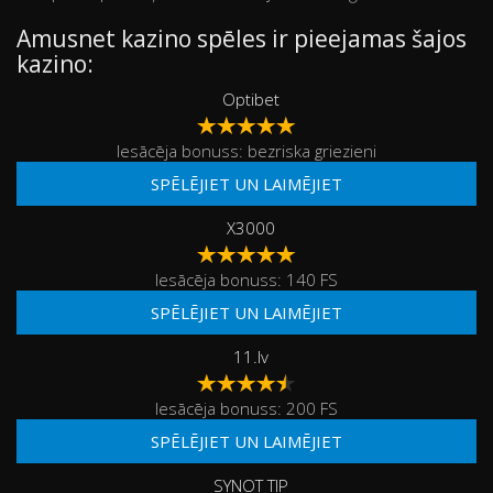
Amusnet kazino spēles ir pieejamas šajos
kazino:
Optibet
Iesācēja bonuss: bezriska griezieni
SPĒLĒJIET UN LAIMĒJIET
X3000
Iesācēja bonuss: 140 FS
SPĒLĒJIET UN LAIMĒJIET
11.lv
Iesācēja bonuss: 200 FS
SPĒLĒJIET UN LAIMĒJIET
SYNOT TIP