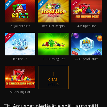
NEW
NEW
TOP
27 Joker Fruits
Reel Hot Respin
40 Super Hot
TOP
Ice Bar 27
100 Burning Hot
243 Crystal Fruits
CITAS 
SPĒLES
5 Dazzling Hot
Citi Amusnet piedāvātie spēļu automāti