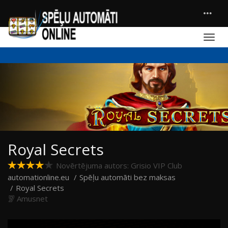
Royal Secrets
Novērtējuma autors: Grisio VIP Club
automationline.eu
Spēļu automāti bez maksas
Royal Secrets
Amusnet