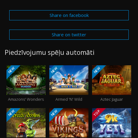
Share on facebook
Share on twitter
Piedzīvojumu spēļu automāti
NEW
NEW
NEW
Amazons' Wonders
Armed 'N' Wild
Aztec Jaguar
NEW
NEW
TOP