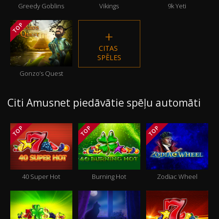
Greedy Goblins
Vikings
9k Yeti
TOP
CITAS 
SPĒLES
Gonzo’s Quest
Citi Amusnet piedāvātie spēļu automāti
TOP
TOP
TOP
40 Super Hot
Burning Hot
Zodiac Wheel