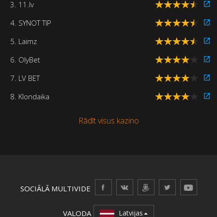
3. 11.lv
4. SYNOT TIP
5. Laimz
6. OlyBet
7. LV BET
8. Klondaika
Rādīt visus kazino
SOCIĀLĀ MULTIVIDE
VALODA
Latvijas