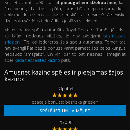
Secrets varat spēlēt par
4 pieaugošiem džekpotiem
, kas
ātri pieaug. Lai tos iegūtu, jums būs nepieciešama liela
veiksme. Ir teiciens — kas neriskē, tas nevinnē. Atsevišķo
džekpotu vērtības tiek rādītas joslā virs celiņiem.
Mums patika spēļu automāts Royal Secrets. Tomēr jāatzīst,
ka bijām nedaudz vīlušies, jo nav pieejami
bezmaksas
griezieni
. Tie ļoti iederētos šajā spēļu automātā. Tomēr tas
nav svarīgi! Pat bez šī bonusa varat pamest šos cēlos kungus
nedaudz “smagāks”. Un viņi par to pat nezinās. Izmēģiniet
spēli
kādā tiešsaistes kazino
pats.
Amusnet kazino spēles ir pieejamas šajos
kazino:
Optibet
Iesācēja bonuss: bezriska griezieni
SPĒLĒJIET UN LAIMĒJIET
X3000