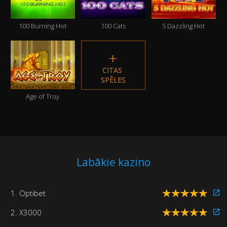
100 Burning Hot
100 Cats
5 Dazzling Hot
CITAS 
SPĒLES
Age of Troy
Labākie kazino
1. Optibet
2. X3000