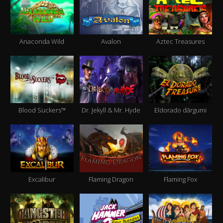
Anaconda Wild
Avalon
Aztec Treasures
Blood Suckers™
Dr. Jekyll & Mr. Hyde
Eldorado dārgumi
Excalibur
Flaming Dragon
Flaming Fox