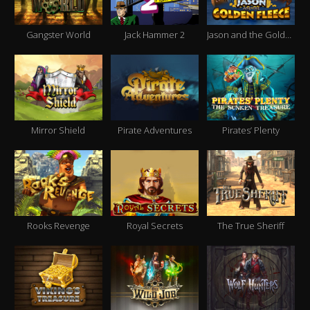
Gangster World
Jack Hammer 2
Jason and the Golden Fleece
Mirror Shield
Pirate Adventures
Pirates’ Plenty
Rooks Revenge
Royal Secrets
The True Sheriff