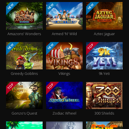
NEW
NEW
NEW
Amazons' Wonders
Armed 'N' Wild
Aztec Jaguar
NEW
NEW
TOP
Greedy Goblins
Vikings
9k Yeti
TOP
TOP
Gonzo’s Quest
Zodiac Wheel
300 Shields