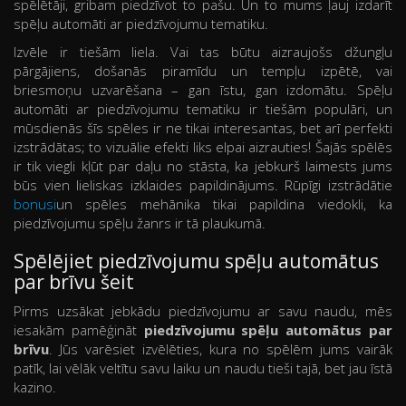
spēlētāji, gribam piedzīvot to pašu. Un to mums ļauj izdarīt
spēļu automāti ar piedzīvojumu tematiku.
Izvēle ir tiešām liela. Vai tas būtu aizraujošs džungļu
pārgājiens, došanās piramīdu un tempļu izpētē, vai
briesmoņu uzvarēšana – gan īstu, gan izdomātu. Spēļu
automāti ar piedzīvojumu tematiku ir tiešām populāri, un
mūsdienās šīs spēles ir ne tikai interesantas, bet arī perfekti
izstrādātas; to vizuālie efekti liks elpai aizrauties! Šajās spēlēs
ir tik viegli kļūt par daļu no stāsta, ka jebkurš laimests jums
būs vien lieliskas izklaides papildinājums. Rūpīgi izstrādātie
bonusi
un spēles mehānika tikai papildina viedokli, ka
piedzīvojumu spēļu žanrs ir tā plaukumā.
Spēlējiet piedzīvojumu spēļu automātus
par brīvu šeit
Pirms uzsākat jebkādu piedzīvojumu ar savu naudu, mēs
iesakām pamēģināt
piedzīvojumu spēļu automātus par
brīvu
. Jūs varēsiet izvēlēties, kura no spēlēm jums vairāk
patīk, lai vēlāk veltītu savu laiku un naudu tieši tajā, bet jau īstā
kazino.