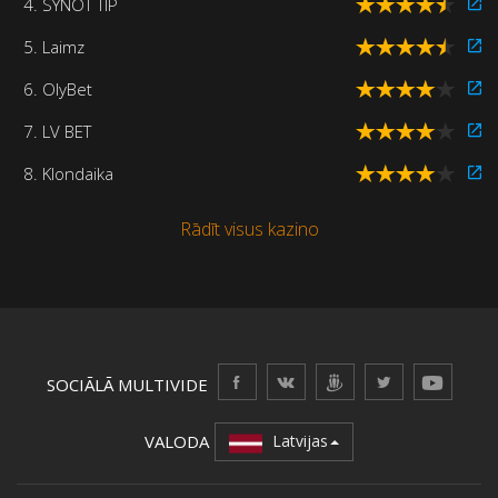
4. SYNOT TIP
5. Laimz
6. OlyBet
7. LV BET
8. Klondaika
Rādīt visus kazino
SOCIĀLĀ MULTIVIDE
VALODA
Latvijas