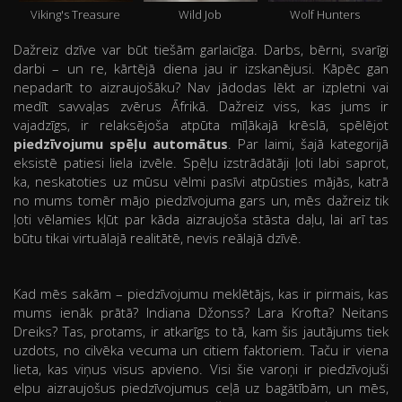
Viking's Treasure
Wild Job
Wolf Hunters
Dažreiz dzīve var būt tiešām garlaicīga. Darbs, bērni, svarīgi
darbi – un re, kārtējā diena jau ir izskanējusi. Kāpēc gan
nepadarīt to aizraujošāku? Nav jādodas lēkt ar izpletni vai
medīt savvaļas zvērus Āfrikā. Dažreiz viss, kas jums ir
vajadzīgs, ir relaksējoša atpūta mīļākajā krēslā, spēlējot
piedzīvojumu spēļu automātus
. Par laimi, šajā kategorijā
eksistē patiesi liela izvēle. Spēļu izstrādātāji ļoti labi saprot,
ka, neskatoties uz mūsu vēlmi pasīvi atpūsties mājās, katrā
no mums tomēr mājo piedzīvojuma gars un, mēs dažreiz tik
ļoti vēlamies kļūt par kāda aizraujoša stāsta daļu, lai arī tas
būtu tikai virtuālajā realitātē, nevis reālajā dzīvē.
Kad mēs sakām – piedzīvojumu meklētājs, kas ir pirmais, kas
mums ienāk prātā? Indiana Džonss? Lara Krofta? Neitans
Dreiks? Tas, protams, ir atkarīgs to tā, kam šis jautājums tiek
uzdots, no cilvēka vecuma un citiem faktoriem. Taču ir viena
lieta, kas viņus visus apvieno. Visi šie varoņi ir piedzīvojuši
elpu aizraujošus piedzīvojumus ceļā uz bagātībām, un mēs,