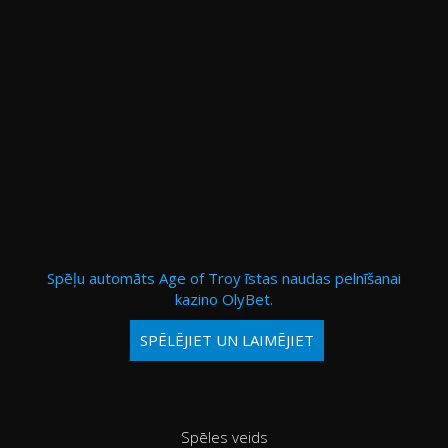
Spēļu automāts Age of Troy īstas naudas pelnīšanai
kazino OlyBet.
SPĒLĒJIET UN LAIMĒJIET
Spēles veids