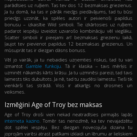
parādīsies uz ruļļiem. Tas tev dos 12 bezmaksas griezienus.
Ja tu domā, ka tas ir pārāk niecīgs piedāvājums, tad tu būsi
priecīgs uzzināt, ka spēles autori ir peivienoši papildus
bonusu – izkaisītie Wild simboli. Tie izkārtosies uz ruļļiem,
padarot iespēju izveidot uzvarošo kombināciju vēl vieglāku.
Scatter simboli ir pieejami arī bezmaksas griezienu laikā,
ļaujot tev pievienot papildus 12 bezmaksas griezienus. Un
mūsuprāt tas ir diezgan dāsns bonuss.
Vēl jo vairāk, ja tu nebaidies uzņemties riskus, tad tu vari
izmantot
Gamble funkciju
. Tā ir klasika – tavs mērķis ir
uzminēt nākamās kārts krāsu. Ja tu uzminēsi pareizi, tad tavs
laimests tiks dubultots. Ja nē, tad tu zaudēsi laimestu. Tieši tik
vienkārši tas strādā. Viss ir atkarīgs no drosmes un
veiksmes.
Izmēģini Age of Troy bez maksas
Age of Troy droši vien nekad neatradīsies pirmajās lapās
interneta kazino
. Tomēr tas nenozīmē, ka tev nevajadzētu
dot spēlei iespēju. Bez diezgan novecojuša dizaina tu
joprojām varēsi atrast patīkami izklaidi un lērumu ar lieliskiem