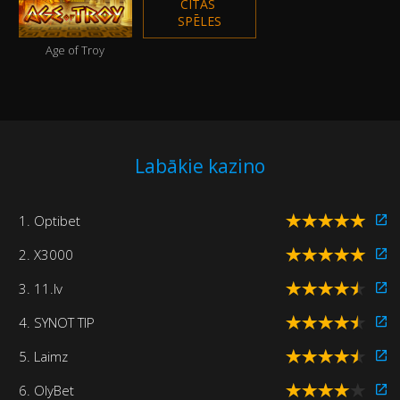
CITAS 
SPĒLES
Age of Troy
Labākie kazino
1. Optibet
2. X3000
3. 11.lv
4. SYNOT TIP
5. Laimz
6. OlyBet