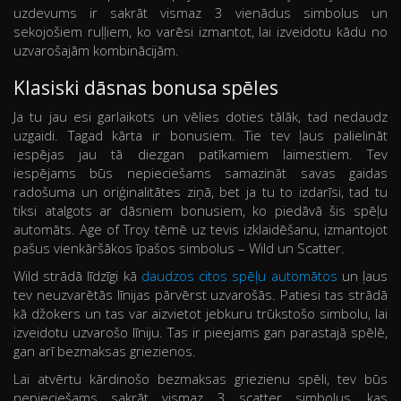
uzdevums ir sakrāt vismaz 3 vienādus simbolus un
sekojošiem ruļļiem, ko varēsi izmantot, lai izveidotu kādu no
uzvarošajām kombinācijām.
Klasiski dāsnas bonusa spēles
Ja tu jau esi garlaikots un vēlies doties tālāk, tad nedaudz
uzgaidi. Tagad kārta ir bonusiem. Tie tev ļaus palielināt
iespējas jau tā diezgan patīkamiem laimestiem. Tev
iespējams būs nepieciešams samazināt savas gaidas
radošuma un oriģinalitātes ziņā, bet ja tu to izdarīsi, tad tu
tiksi atalgots ar dāsniem bonusiem, ko piedāvā šis spēļu
automāts. Age of Troy tēmē uz tevis izklaidēšanu, izmantojot
pašus vienkāršākos īpašos simbolus – Wild un Scatter.
Wild strādā līdzīgi kā
daudzos citos spēļu automātos
un ļaus
tev neuzvarētās līnijas pārvērst uzvarošās. Patiesi tas strādā
kā džokers un tas var aizvietot jebkuru trūkstošo simbolu, lai
izveidotu uzvarošo līniju. Tas ir pieejams gan parastajā spēlē,
gan arī bezmaksas griezienos.
Lai atvērtu kārdinošo bezmaksas griezienu spēli, tev būs
nepieciešams sakrāt vismaz 3 scatter simbolus, kas