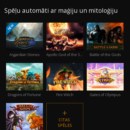
Spēļu automāti ar maģiju un mitoloģiju
NEW
Asgardian Stones
Apollo God of the Sun
Battle of the Gods
Dragons of Fortune
Fire Witch
Gates of Olympus
CITAS 
SPĒLES