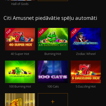
Hall of Gods
Citi Amusnet piedāvātie spēļu automāti
TOP
TOP
TOP
40 Super Hot
Burning Hot
Zodiac Wheel
100 Burning Hot
100 Cats
5 Dazzling Hot