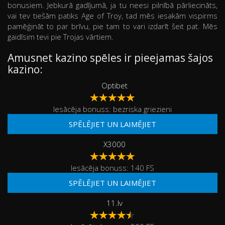
bonusiem. Jebkurā gadījumā, ja tu neesi pilnībā pārliecināts,
vai tev tiešām patiks Age of Troy, tad mēs iesakām vispirms
pamēģināt to par brīvu, pie tam to vari izdarīt šeit pat. Mēs
gaidīsim tevi pie Trojas vārtiem.
Amusnet kazino spēles ir pieejamas šajos
kazino:
Optibet
Iesācēja bonuss: bezriska griezieni
SPĒLĒJIET UN LAIMĒJIET
X3000
Iesācēja bonuss: 140 FS
SPĒLĒJIET UN LAIMĒJIET
11.lv