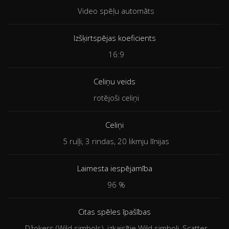
Video spēļu automāts
Izšķirtspējas koeficients
16:9
Celiņu veids
rotējoši celiņi
Celiņi
5 ruļļi, 3 rindas, 20 likmju līnijas
Laimesta iespējamība
96 %
Citas spēles īpašības
Džokers (Wild simbols), izkaisītie Wild simboli, Scatter