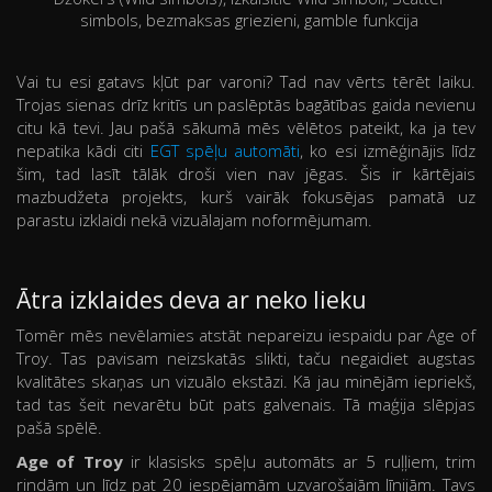
simbols, bezmaksas griezieni, gamble funkcija
Vai tu esi gatavs kļūt par varoni? Tad nav vērts tērēt laiku.
Trojas sienas drīz kritīs un paslēptās bagātības gaida nevienu
citu kā tevi. Jau pašā sākumā mēs vēlētos pateikt, ka ja tev
nepatika kādi citi
EGT spēļu automāti
, ko esi izmēģinājis līdz
šim, tad lasīt tālāk droši vien nav jēgas. Šis ir kārtējais
mazbudžeta projekts, kurš vairāk fokusējas pamatā uz
parastu izklaidi nekā vizuālajam noformējumam.
Ātra izklaides deva ar neko lieku
Tomēr mēs nevēlamies atstāt nepareizu iespaidu par Age of
Troy. Tas pavisam neizskatās slikti, taču negaidiet augstas
kvalitātes skaņas un vizuālo ekstāzi. Kā jau minējām iepriekš,
tad tas šeit nevarētu būt pats galvenais. Tā maģija slēpjas
pašā spēlē.
Age of Troy
ir klasisks spēļu automāts ar 5 ruļļiem, trim
rindām un līdz pat 20 iespējamām uzvarošajām līnijām. Tavs