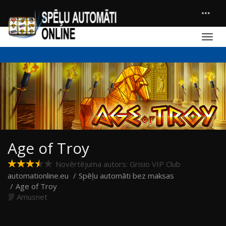
Age of Troy
Novērtējuma autors: Grisio VIP Club
automationline.eu
Spēļu automāti bez maksas
Age of Troy
Amusnet