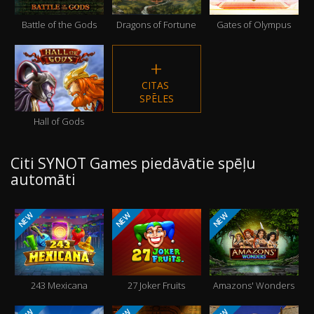
Battle of the Gods
Dragons of Fortune
Gates of Olympus
CITAS 
SPĒLES
Hall of Gods
Citi SYNOT Games piedāvātie spēļu
automāti
NEW
NEW
NEW
243 Mexicana
27 Joker Fruits
Amazons' Wonders