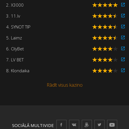
2. X3000
3. 11.lv
4. SYNOT TIP
5. Laimz
6. OlyBet
7. LV BET
8. Klondaika
Rādīt visus kazino
SOCIĀLĀ MULTIVIDE