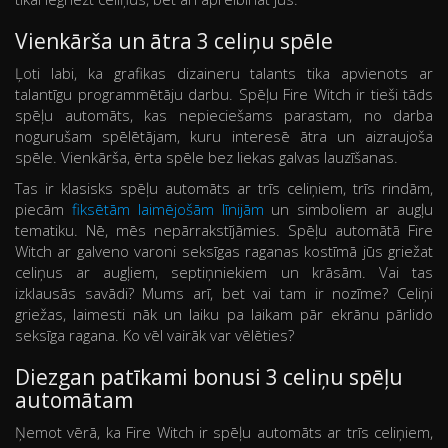
Vienkārša un ātra 3 celiņu spēle
Ļoti labi, ka grafikas dizaineru talants tika apvienots ar
talantīgu programmētāju darbu. Spēļu Fire Witch ir tieši tāds
spēļu automāts, kas nepieciešams parastam, no darba
nogurušam spēlētājam, kuru interesē ātra un aizraujoša
spēle. Vienkārša, ērta spēle bez liekas galvas lauzīšanas.
Tas ir klasisks spēļu automāts ar trīs celiņiem, trīs rindām,
piecām
fiksētām laimējošām līnijām
un simboliem ar augļu
tematiku. Nē, mēs nepārrakstījāmies. Spēļu automātā Fire
Witch ar galveno varoni seksīgas raganas kostīmā jūs griežat
celiņus ar augļiem, septiņniekiem un krāsām. Vai tas
izklausās savādi? Mums arī, bet vai tam ir nozīme? Celiņi
griežas, laimesti nāk un laiku pa laikam pār ekrānu pārlido
seksīga ragana. Ko vēl vairāk var vēlēties?
Diezgan patīkami bonusi 3 celiņu spēļu
automātam
Ņemot vērā, ka Fire Witch ir spēļu automāts ar trīs celiņiem,