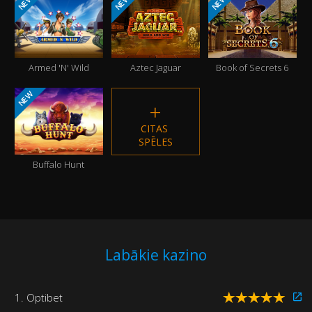
NEW
NEW
NEW
Armed 'N' Wild
Aztec Jaguar
Book of Secrets 6
NEW
CITAS 
SPĒLES
Buffalo Hunt
Labākie kazino
1. Optibet