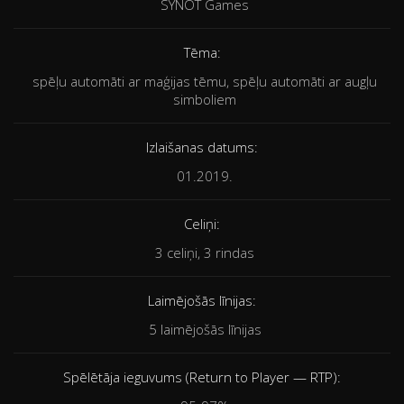
SYNOT Games
Tēma:
spēļu automāti ar maģijas tēmu, spēļu automāti ar augļu
simboliem
Izlaišanas datums:
01.2019.
Celiņi:
3 celiņi, 3 rindas
Laimējošās līnijas:
5 laimējošās līnijas
Spēlētāja ieguvums (Return to Player — RTP):