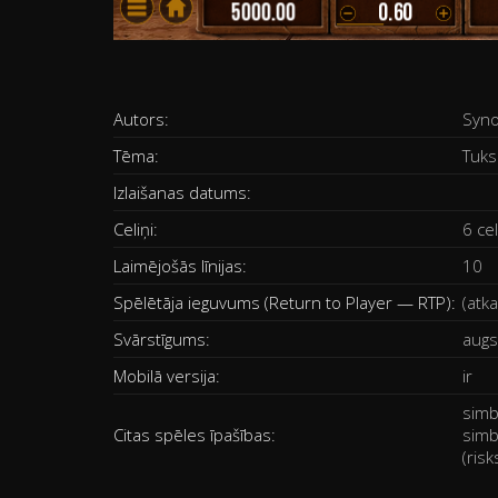
Autors:
Syn
Tēma:
Tuks
Izlaišanas datums:
Celiņi:
6 cel
Laimējošās līnijas:
10
Spēlētāja ieguvums (Return to Player — RTP):
(atk
Svārstīgums:
augs
Mobilā versija:
ir
simb
Citas spēles īpašības:
simb
(ris