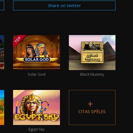
Share on twitter
TOP
Solar God
Black Mummy
CITAS SPĒLES
Egypt Sky