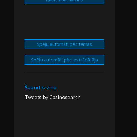
Spēļu automāti pēc tēmas
Spēļu automāti pēc izstrādātāja
Šobrīd kazino
Tweets by Casinosearch