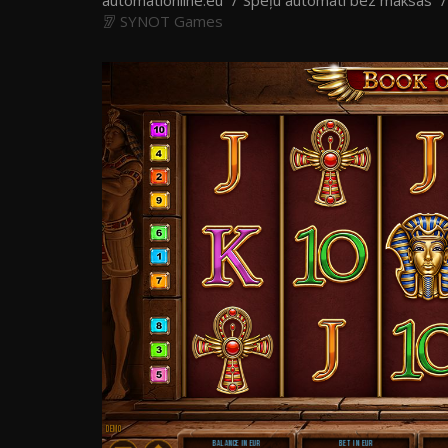
automationline.eu
Spēļu automāti bez maksas
SYNOT Games