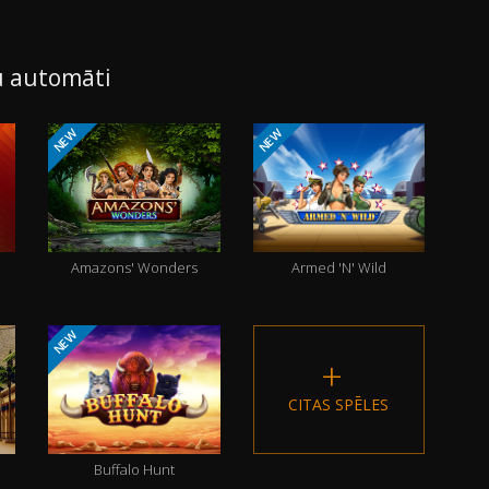
u automāti
NEW
NEW
Amazons' Wonders
Armed 'N' Wild
NEW
CITAS SPĒLES
Buffalo Hunt