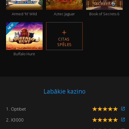
Armed 'N' Wild
Aztec Jaguar
Book of Secrets 6
NEW
CITAS 
SPĒLES
Buffalo Hunt
Labākie kazino
1. Optibet
2. X3000