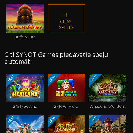
CITAS 
SPĒLES
Buffalo Blitz
Citi SYNOT Games piedāvātie spēļu
automāti
NEW
NEW
NEW
243 Mexicana
27 Joker Fruits
Amazons' Wonders
NEW
NEW
NEW