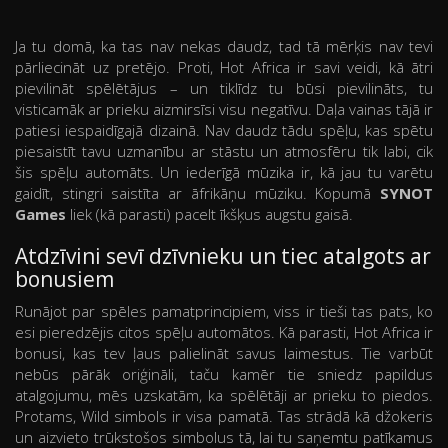
Ja tu domā, ka tas nav nekas daudz, tad tā mērķis nav tevi
pārliecināt uz pretējo. Proti, Hot Africa ir savi veidi, kā ātri
pievilināt spēlētājus – un tiklīdz tu būsi pievilināts, tu
visticamāk ar prieku aizmirsīsi visu negatīvu. Daļa vainas tājā ir
patiesi iespaidīgajā dizainā. Nav daudz tādu spēļu, kas spētu
piesaistīt tavu uzmanību ar stāstu un atmosfēru tik labi, cik
šis spēļu automāts. Un iederīgā mūzika ir, kā jau tu varētu
gaidīt, stingri saistīta ar āfrikāņu mūziku. Kopumā
SYNOT
Games
liek (kā parasti) pacelt īkšķus augstu gaisā.
Atdzīvini sevī dzīvnieku un tiec atalgots ar
bonusiem
Runājot par spēles pamatprincipiem, viss ir tieši tas pats, ko
esi pieredzējis citos spēļu automātos. Kā parasti, Hot Africa ir
bonusi, kas tev ļaus palielināt savus laimestus. Tie varbūt
nebūs pārāk oriģināli, taču kamēr tie sniedz papildus
atalgojumu, mēs uzskatām, ka spēlētāji ar prieku to piedos.
Protams, Wild simbols ir visa pamatā. Tas strādā kā džokeris
un aizvieto trūkstošos simbolus tā, lai tu saņemtu patīkamus