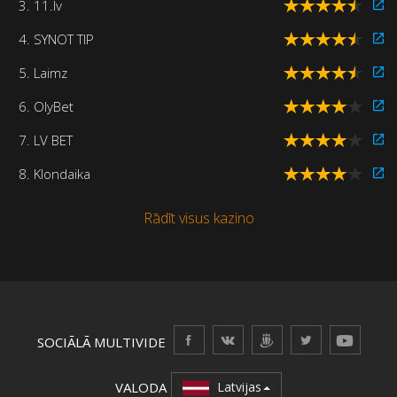
3. 11.lv
4. SYNOT TIP
5. Laimz
6. OlyBet
7. LV BET
8. Klondaika
Rādīt visus kazino
SOCIĀLĀ MULTIVIDE
VALODA
Latvijas