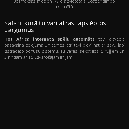
Bezmaksas griezieni, Wild aizvietotājs, Scatter simboli,
reizinātāji
Safari, kurā tu vari atrast apslēptos
dārgumus
Hot Africa interneta spēļu automāts
tevi aizvedīs
pasakainā ceļojumā un tēmēs ātri tevi pievilināt ar savu labi
izstrādāto bonusu sistēmu. Tu varēsi sekot līdzi 5 ruļļiem un
3 rindām ar 15 uzvarošajām līnijām.