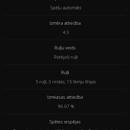
Spēļu automāts
Izmēra attiecība
4:3
Ruļļu veids
Rotējoši ruļļi
Ruļļi
5 ruļļi, 3 rindas, 15 likmju līnijas
Izmkasas attiecība
96.07 %
Spēles iespējas