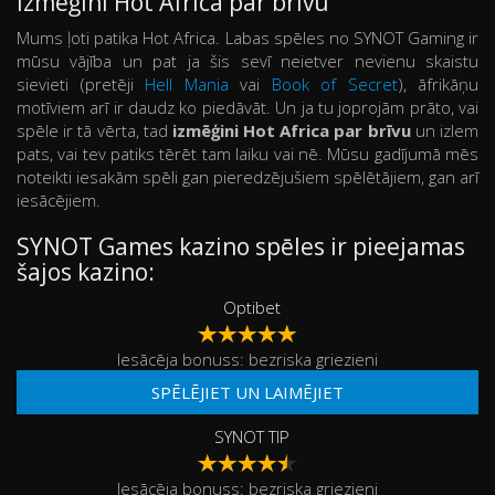
Izmēģini Hot Africa par brīvu
Mums ļoti patika Hot Africa. Labas spēles no SYNOT Gaming ir
mūsu vājība un pat ja šis sevī neietver nevienu skaistu
sievieti (pretēji
Hell Mania
vai
Book of Secret
), āfrikāņu
motīviem arī ir daudz ko piedāvāt. Un ja tu joprojām prāto, vai
spēle ir tā vērta, tad
izmēģini Hot Africa par brīvu
un izlem
pats, vai tev patiks tērēt tam laiku vai nē. Mūsu gadījumā mēs
noteikti iesakām spēli gan pieredzējušiem spēlētājiem, gan arī
iesācējiem.
SYNOT Games kazino spēles ir pieejamas
šajos kazino:
Optibet
Iesācēja bonuss: bezriska griezieni
SPĒLĒJIET UN LAIMĒJIET
SYNOT TIP
Iesācēja bonuss: bezriska griezieni