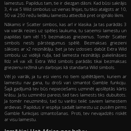
laimestus. Papildus tam, tie ir diezgan dāsni. Kad būsi sakrājis
3, 4 vai 5 Wild simbolus uz vienas līnijas, tu tiksi atalgots ar 10,
50 vai 250 reižu lielāku laimestu attiecībā pret oriģinālo likmi.
Nākamis ir Scatter simbos, kas arī ir klasika. Ja tas parādās 3
vai vairāk reizes uz spēles laukuma, tu saņemsi laimestu un
papildas tam vēl 15 bezmaksas griezienus. Tomēr Scatter
simbols nesīs pārsteigumus spēlē. Bezmaksas griezieni
sāksies ar x2 reizinātāju. bet ja tev izdosies dabūt Extra Wild
simbolu uz vidējā ruļļa, tad laimesta rezinātājs palielināsies
līdz x4 vai x8. Extra Wild simbols parādās tikai bezmaksas
griezienu režīmā un darbojas kā standarta Wild simbols.
Vēl jo vairāk, ja tu esi viens no tiem spēlētājiem, kuriem ar
laimestu nav gana, tu droši vari izmantot Gamble funkciju.
Šajā gadījumā tev būs nepieciešams uzminēt apslēptās kārts
krāsu. Ja tu uzminēsi pareizi, tad tavs laimests tiks dubultots.
Ja tomēr neuzminēsi, tad tu varēsi teikt saviem laimestiem
ardievas. Papildus ir iespēja sadalīt laimestu uz pusēm pirms
Gamble funkcijas izmantošanas. Proti, tev nevajadzēs riskēt
ar visu laimestu.