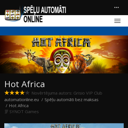
Hot Africa
Novērtējuma autors: Grisio VIP Club
automationline.eu
Spēļu automāti bez maksas
Hot Africa
SYNOT Games