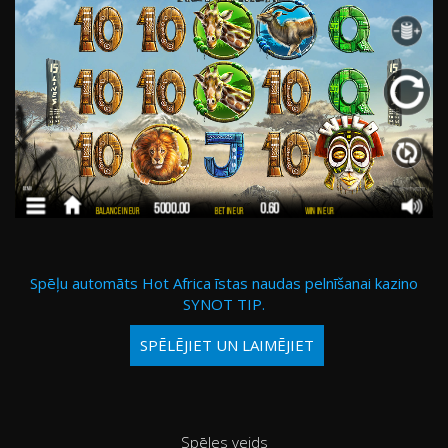
Spēļu automāts Hot Africa īstas naudas pelnīšanai kazino
SYNOT TIP.
SPĒLĒJIET UN LAIMĒJIET
Spēles veids