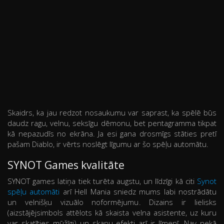
Skaidrs, ka jau redzot nosaukumu var saprast, ka spēlē būs
daudz ragu, velnu, seksīgu dēmonu, bet pentagramma tikpat
kā nepazudīs no ekrāna. Ja esi gana drosmīgs stāties pretī
pašam Diablo, ir vērts noslēgt līgumu ar šo spēļu automātu.
SYNOT Games kvalitāte
SYNOT games latiņa tiek turēta augstu, un līdzīgi kā citi
Synot
spēļu automāti
arī Hell Mania sniedz mums labi nostrādātu
un velnišķu vizuālo noformējumu. Dizains ir lielisks
(aizstājējsimbols attēlots kā skaista velna asistente, uz kuru
var skatīties mūžīgi) un skaņu efekti arī ir līmenī. Nav nekā