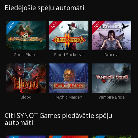
Biedējošie spēļu automāti
NEW
TOP
TOP
Ghost Pirates
Blood Suckers II
Dracula
Blood
Mythic Maiden
Vampire Bride
Citi SYNOT Games piedāvātie spēļu
automāti