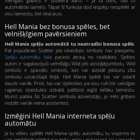
Vienīgais glābiņš ir džokera kārts – ja tā izkrīt, tad tu
automātiski laimēsi. Tāpat šī funkcija dod iespēju nespēlēt ar
visu laimestu, bet tikai pusi.
Hell Mania bez bonusa spēles, bet
velnišķīgiem pavērsieniem
Hell Mania spēļu automātā tu neatradīsi bonusa spēls
.
Pat populārais Scatter jeb izkaisītais simbols nav pieejams.
Spēļu automātu fakti
parasti atrauj no realitātes. Spēles
autori ir sagatavojuši velnišķīgu Wild jeb aizstājējsimbolu. Wild
simbols ir speciāls simbols, kas var aizstāt jebkuru citu
simbolu uzvarošajā līnijā. Hell Mania spēlē tas var izdarīt
daudz vairāk. Proti, tas var izplesties pa visu rulli ļoti seksīgas
ragainas skaistules izskatā, palīdzot iegūt lielāku laimestu.
Mums patika šis Scatter simbola aizvietotājs, jo mēs gribam
redzēt vairāk velna asistentes.
Izmēģini Hell Mania interneta spēļu
automātu
Ja tu vēlies spēlēt Hell Mania spēļu automātu, tu vispirms to
vari izmēģināt pilnībā par brīvu mūsu mājaslapā, lai saprastu,