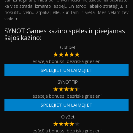
kā viss strādā. Izmanto iespēju un atrodi labāko stratēģiju, lai
nosūtītu velnu atpakaļ ellē, kur tam ir vieta. Mēs vēlam tev
veiksmi.
SYNOT Games kazino spēles ir pieejamas
šajos kazino:
Optibet
Iesācēja bonuss: bezriska griezieni
SPĒLĒJIET UN LAIMĒJIET
SYNOT TIP
Iesācēja bonuss: bezriska griezieni
SPĒLĒJIET UN LAIMĒJIET
OlyBet
Iesācēja bonuss: bezriska griezieni