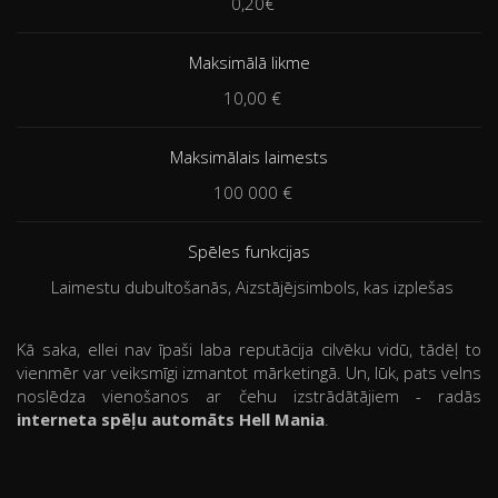
0,20€
Maksimālā likme
10,00 €
Maksimālais laimests
100 000 €
Spēles funkcijas
Laimestu dubultošanās, Aizstājējsimbols, kas izplešas
Kā saka, ellei nav īpaši laba reputācija cilvēku vidū, tādēļ to
vienmēr var veiksmīgi izmantot mārketingā. Un, lūk, pats velns
noslēdza vienošanos ar čehu izstrādātājiem - radās
interneta spēļu automāts Hell Mania
.