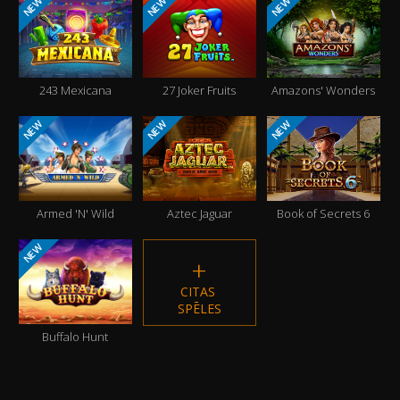
NEW
NEW
NEW
243 Mexicana
27 Joker Fruits
Amazons' Wonders
NEW
NEW
NEW
Armed 'N' Wild
Aztec Jaguar
Book of Secrets 6
NEW
CITAS 
SPĒLES
Buffalo Hunt