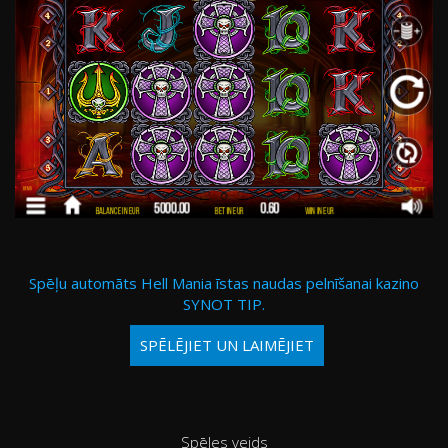
Spēļu automāts Hell Mania īstas naudas pelnīšanai kazino
SYNOT TIP.
SPĒLĒJIET UN LAIMĒJIET
Spēles veids