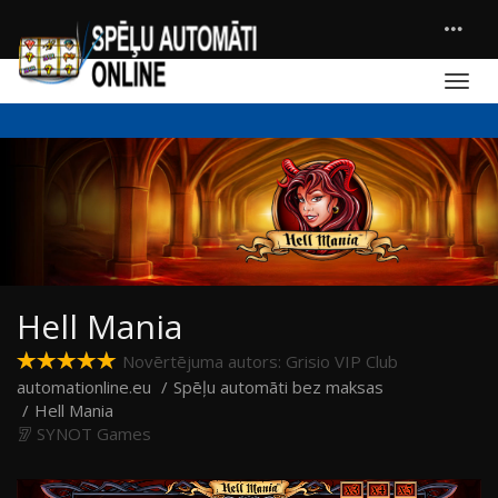
Hell Mania
Novērtējuma autors: Grisio VIP Club
automationline.eu
Spēļu automāti bez maksas
Hell Mania
SYNOT Games