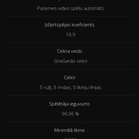
Pazemes video spēļu automāts
Izšķirtspējas koeficients
16:9
Celiņa veids
Griešanās celiņi
Celiņi
5 ruļļi, 3 rindas, 5 likmju līnijas
Spēlētāja ieguvums
96,06 %
Minimālā likme