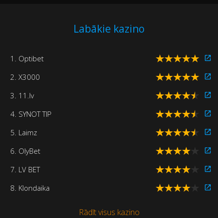
Labākie kazino
1. Optibet
2. X3000
3. 11.lv
4. SYNOT TIP
5. Laimz
6. OlyBet
7. LV BET
8. Klondaika
Rādīt visus kazino