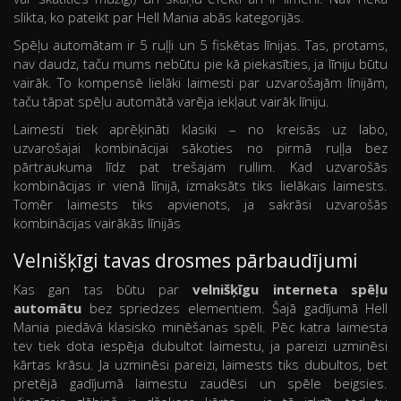
slikta, ko pateikt par Hell Mania abās kategorijās.
Spēļu automātam ir 5 ruļļi un 5 fiskētas līnijas. Tas, protams,
nav daudz, taču mums nebūtu pie kā piekasīties, ja līniju būtu
vairāk. To kompensē lielāki laimesti par uzvarošajām līnijām,
taču tāpat spēļu automātā varēja iekļaut vairāk līniju.
Laimesti tiek aprēķināti klasiki – no kreisās uz labo,
uzvarošajai kombinācijai sākoties no pirmā ruļļa bez
pārtraukuma līdz pat trešajam rullim. Kad uzvarošās
kombinācijas ir vienā līnijā, izmaksāts tiks lielākais laimests.
Tomēr laimests tiks apvienots, ja sakrāsi uzvarošās
kombinācijas vairākās līnijās
Velnišķīgi tavas drosmes pārbaudījumi
Kas gan tas būtu par
velnišķīgu interneta spēļu
automātu
bez spriedzes elementiem. Šajā gadījumā Hell
Mania piedāvā klasisko minēšanas spēli. Pēc katra laimesta
tev tiek dota iespēja dubultot laimestu, ja pareizi uzminēsi
kārtas krāsu. Ja uzminēsi pareizi, laimests tiks dubultos, bet
pretējā gadījumā laimestu zaudēsi un spēle beigsies.