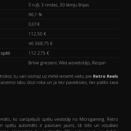
5 ruļļi, 3 rindas, 30 likmju līnijas
96,1 %
0,01€
112,50 €
46 368,75 €
spēli
112 275 €
Brīvie griezieni, Wild aizvietotājs, Respin
pietrūkst, tu vari vismaz uz mirkli ieņemt vietu pie
Retro Reels
saņemsi labu dozi roka un ja tev paveiksies, tev patiks tava
māts, ko sarūpējuši spēļu veidotāji no Microgaming. Retro
an spēļu automāts ir pavisam jauns, tā stils un vizuālais