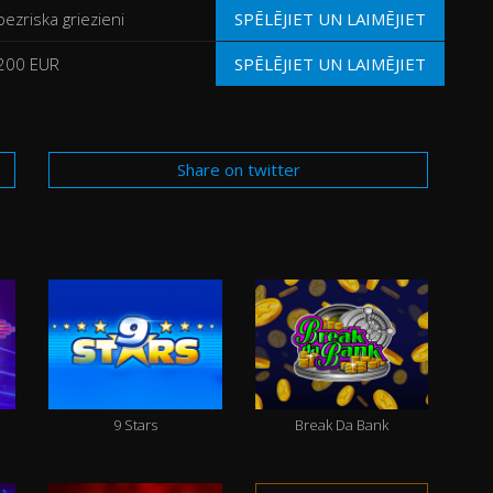
ezriska griezieni
SPĒLĒJIET UN LAIMĒJIET
 200 EUR
SPĒLĒJIET UN LAIMĒJIET
Share on twitter
9 Stars
Break Da Bank