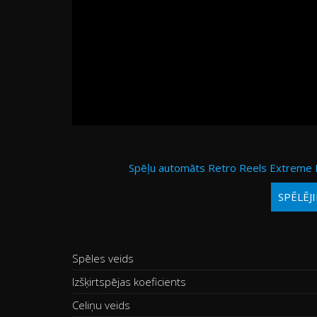
Spēļu automāts Retro Reels Extreme H
SPĒLĒJI
Spēles veids
Izšķirtspējas koeficients
Celiņu veids