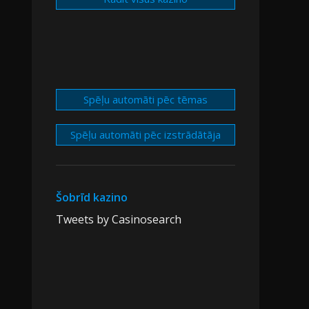
Spēļu automāti pēc tēmas
Spēļu automāti pēc izstrādātāja
Šobrīd kazino
Tweets by Casinosearch