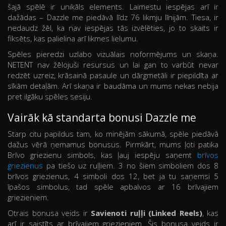
šajā spēlē ir unikāls elements. Laimestu iespējas arī ir
dažādas – Dazzle me piedāvā līdz 76 likmju līnijām. Tiesa, ir
nedaudz žēl, ka nav iespējas tās izvēlēties, jo to skaits ir
fiksēts, kas palielina arī likmes lielumu.
Spēles pieredzi uzlabo vizuālais noformējums un skaņa.
NETENT nav žēlojuši resursus un lai gan to varbūt nevar
redzēt uzreiz, krāsainā pasaule un dārgmetāli ir piepildīta ar
sīkām detaļām. Arī skaņa ir baudāma un mums nekas nebija
pret ilgāku spēles sesiju.
Vairāk kā standarta bonusi Dazzle me
Starp citu papildus tam, ko minējām sākumā, spēle piedāvā
dažus vērā ņemamus bonusus. Pirmkārt, mums ļoti patika
Brīvo griezienu simbols, kas ļauj iespēju saņemt
brīvos
griezienus
pa tiešo uz ruļļiem. 3 no šiem simboliem dos 8
brīvos griezienus, 4 simboli dos 12, bet ja tu saņemsi 5
īpašos simbolus, tad spēle apbalvos ar 16 brīvajiem
griezieniem.
Otrais bonusa veids ir
Savienoti ruļļi (Linked Reels)
, kas
arī ir saistīts ar brīvajiem griezieniem. Šis bonusa veids ir