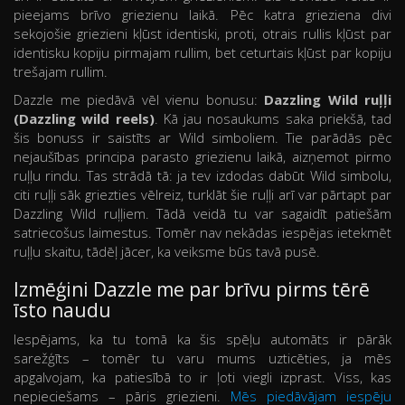
pieejams brīvo griezienu laikā. Pēc katra grieziena divi
sekojošie griezieni kļūst identiski, proti, otrais rullis kļūst par
identisku kopiju pirmajam rullim, bet ceturtais kļūst par kopiju
trešajam rullim.
Dazzle me piedāvā vēl vienu bonusu:
Dazzling Wild ruļļi
(Dazzling wild reels)
. Kā jau nosaukums saka priekšā, tad
šis bonuss ir saistīts ar Wild simboliem. Tie parādās pēc
nejaušības principa parasto griezienu laikā, aizņemot pirmo
ruļļu rindu. Tas strādā tā: ja tev izdodas dabūt Wild simbolu,
citi ruļļi sāk griezties vēlreiz, turklāt šie ruļļi arī var pārtapt par
Dazzling Wild ruļļiem. Tādā veidā tu var sagaidīt patiešām
satriecošus laimestus. Tomēr nav nekādas iespējas ietekmēt
ruļļu skaitu, tādēļ jācer, ka veiksme būs tavā pusē.
Izmēģini Dazzle me par brīvu pirms tērē
īsto naudu
Iespējams, ka tu tomā ka šis spēļu automāts ir pārāk
sarežģīts – tomēr tu varu mums uzticēties, ja mēs
apgalvojam, ka patiesībā to ir ļoti viegli izprast. Viss, kas
nepieciešams – pāris griezieni.
Mēs piedāvājam iespēju