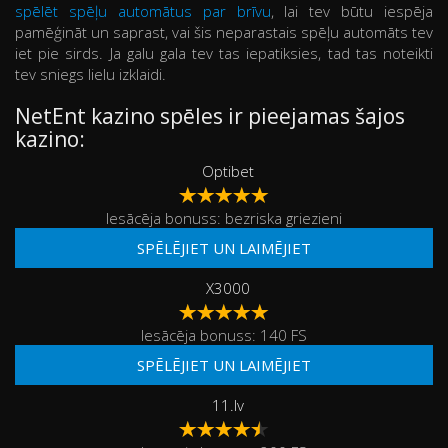
spēlēt spēļu automātus par brīvu
, lai tev būtu iespēja
pamēģināt un saprast, vai šis neparastais spēļu automāts tev
iet pie sirds. Ja galu gala tev tas iepatiksies, tad tas noteikti
tev sniegs lielu izklaidi.
NetEnt kazino spēles ir pieejamas šajos
kazino:
Optibet
Iesācēja bonuss: bezriska griezieni
SPĒLĒJIET UN LAIMĒJIET
X3000
Iesācēja bonuss: 140 FS
SPĒLĒJIET UN LAIMĒJIET
11.lv