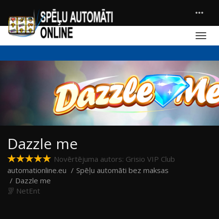
Dazzle me
Novērtējuma autors: Grisio VIP Club
automationline.eu
Spēļu automāti bez maksas
Dazzle me
NetEnt