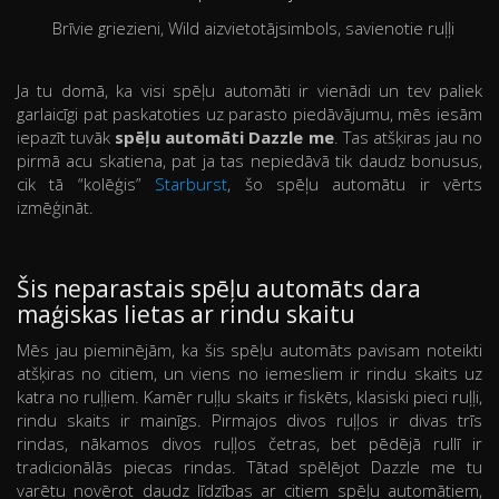
Brīvie griezieni, Wild aizvietotājsimbols, savienotie ruļļi
Ja tu domā, ka visi spēļu automāti ir vienādi un tev paliek
garlaicīgi pat paskatoties uz parasto piedāvājumu, mēs iesām
iepazīt tuvāk
spēļu automāti Dazzle me
. Tas atšķiras jau no
pirmā acu skatiena, pat ja tas nepiedāvā tik daudz bonusus,
cik tā “kolēģis”
Starburst
, šo spēļu automātu ir vērts
izmēģināt.
Šis neparastais spēļu automāts dara
maģiskas lietas ar rindu skaitu
Mēs jau pieminējām, ka šis spēļu automāts pavisam noteikti
atšķiras no citiem, un viens no iemesliem ir rindu skaits uz
katra no ruļļiem. Kamēr ruļļu skaits ir fiskēts, klasiski pieci ruļļi,
rindu skaits ir mainīgs. Pirmajos divos ruļļos ir divas trīs
rindas, nākamos divos ruļļos četras, bet pēdējā rullī ir
tradicionālās piecas rindas. Tātad spēlējot Dazzle me tu
varētu novērot daudz līdzības ar citiem spēļu automātiem,