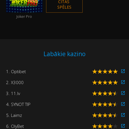
CITAS 
SPĒLES
Joker Pro
Labākie kazino
1. Optibet
2. X3000
3. 11.lv
4. SYNOT TIP
5. Laimz
6. OlyBet