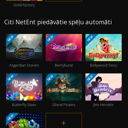
Gold Factory
Citi NetEnt piedāvātie spēļu automāti
NEW
NEW
NEW
Asgardian Stones
Berryburst
Bollywood Story
NEW
NEW
NEW
Butterfly Staxx
Ghost Pirates
Jimi Hendrix
NEW