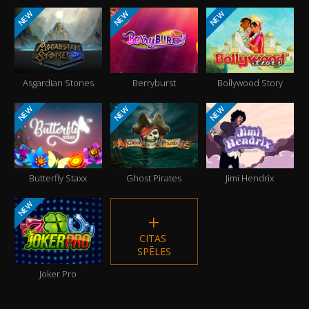
NEW
NEW
NEW
Asgardian Stones
Berryburst
Bollywood Story
NEW
NEW
NEW
Butterfly Staxx
Ghost Pirates
Jimi Hendrix
NEW
CITAS 
SPĒLES
Joker Pro