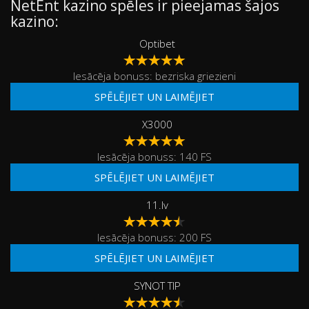
NetEnt kazino spēles ir pieejamas šajos
kazino:
Optibet
Iesācēja bonuss: bezriska griezieni
SPĒLĒJIET UN LAIMĒJIET
X3000
Iesācēja bonuss: 140 FS
SPĒLĒJIET UN LAIMĒJIET
11.lv
Iesācēja bonuss: 200 FS
SPĒLĒJIET UN LAIMĒJIET
SYNOT TIP