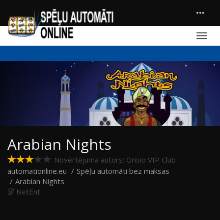
Arabian Nights
Novērtējuma autors: Grisio VIP Club
automationline.eu
Spēļu automāti bez maksas
Arabian Nights
NetEnt