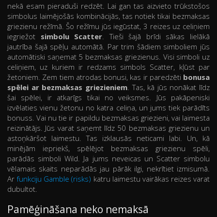
nekā esam pieraduši redzēt. Lai gan tas aizvieto trūkstošos
simbolus laimējošās kombinācijās, tas notiek tikai bezmaksas
griezienu režīmā. Šo režīmu jūs iegūstat, 3 reizes uz celiņiem
iegriežot
simbolu Scatter
. Tieši šajā brīdi sākas lielākā
jautrība šajā spēļu automātā. Par trim šādiem simboliem jūs
automātiski saņemat 5 bezmaksas griezienus. Visi simboli uz
celiņiem, uz kuriem ir redzams simbols Scatter, kļūst par
žetoniem. Zem tiem atrodas bonusi, kas ir paredzēti
bonusa
spēlei ar bezmaksas griezieniem
. Tas, kā jūs nonākat līdz
šai spēlei, ir atkarīgs tikai no veiksmes. Jūs pakāpeniski
izvēlaties vienu žetonu no katra celiņa, un jums tiek parādīts
bonuss. Vai nu tie ir papildu bezmaksas griezieni, vai laimesta
reizinātājs. Jūs varat saņemt līdz 50 bezmaksas griezienu un
astoņkāršot laimestu. Tas izklausās neticami labi. Un, kā
minējām iepriekš, spēlējot bezmaksas griezienu spēli,
parādās simboli Wild. Ja jums neveicas un Scatter simbolu
vēlamais skaits neparādās jau pārāk ilgi, nekrītiet izmisumā.
Ar
funkciju Gamble (risks)
katru laimestu vairākas reizes varat
dubultot.
Pamēģināšana neko nemaksā