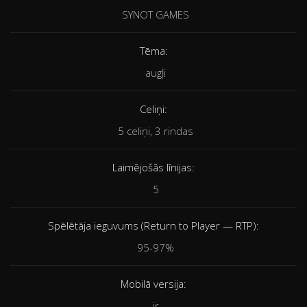
SYNOT GAMES
Tēma:
augļi
Celiņi:
5 celiņi, 3 rindas
Laimējošās līnijas:
5
Spēlētāja ieguvums (Return to Player — RTP):
95-97%
Mobilā versija:
ir