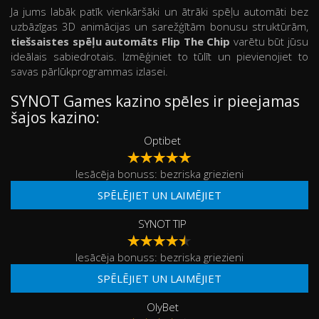
Ja jums labāk patīk vienkāršāki un ātrāki spēļu automāti bez
uzbāzīgas 3D animācijas un sarežģītām bonusu struktūrām,
tiešsaistes spēļu automāts Flip The Chip
varētu būt jūsu
ideālais sabiedrotais. Izmēģiniet to tūlīt un pievienojiet to
savas pārlūkprogrammas izlasei.
SYNOT Games kazino spēles ir pieejamas
šajos kazino:
Optibet
Iesācēja bonuss: bezriska griezieni
SPĒLĒJIET UN LAIMĒJIET
SYNOT TIP
Iesācēja bonuss: bezriska griezieni
SPĒLĒJIET UN LAIMĒJIET
OlyBet