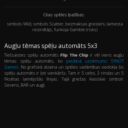
Citas spēles īpašības:
simbols Wild, simbols Scatter, bezmaksas griezieni, laimesta
reizinātājs, funkcija Gamble (risks)
Augļu tēmas spēļu automāts 5x3
Tiešsaistes spēļu automāts
Flip The Chip
ir vēl viens augļu
tēmas spēļu automāts, ko
piedāvā uzņēmums SYNOT
Games
. No grafiskā dizaina un spēles vadāmības viedokļa šis
spēļu automāts ir ļoti vienkāršs. Tam ir 5 celiņi, 3 rindas un 5
fiksētas laimējošās līnijas. Tajā griežas klasiskie simboli:
Sevens, BAR un augļi.