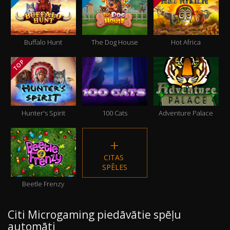
Buffalo Hunt
The Dog House
Hot Africa
TOP
Hunter's Spirit
100 Cats
Adventure Palace
CITAS 
SPĒLES
Beetle Frenzy
Citi Microgaming piedāvātie spēļu
automāti