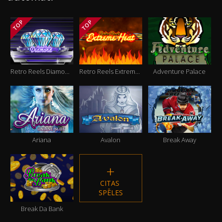
TOP
TOP
Retro Reels Diamond Glitz
Retro Reels Extreme Heat
Adventure Palace
Ariana
Avalon
Break Away
CITAS 
SPĒLES
Break Da Bank