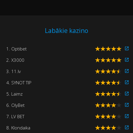
Labākie kazino
1. Optibet
2. X3000
3. 11.lv
4. SYNOT TIP
5. Laimz
6. OlyBet
7. LV BET
8. Klondaika