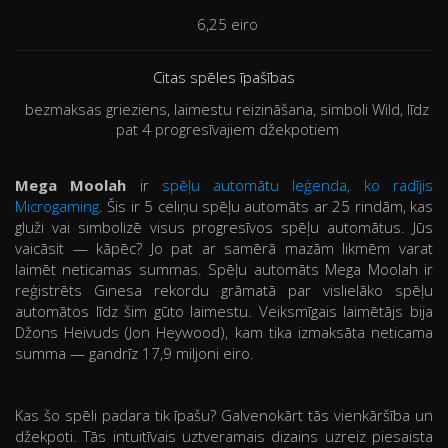
6,25 eiro
Citas spēles īpašības
bezmaksas grieziens, laimestu reizināšana, simboli Wild, līdz
pat 4 progresīvajiem džekpotiem
Mega Moolah
ir
spēļu automātu leģenda, ko radījis
Microgaming
. Šis ir 5 celiņu spēļu automāts ar 25 rindām, kas
gluži vai simbolizē visus progresīvos spēļu automātus. Jūs
vaicāsit — kāpēc? Jo pat ar samērā mazām likmēm varat
laimēt neticamas summas. Spēļu automāts Mega Moolah ir
reģistrēts Ginesa rekordu grāmatā par vislielāko spēļu
automātos līdz šim gūto laimestu. Veiksmīgais laimētājs bija
Džons Heivuds (Jon Heywood), kam tika izmaksāta neticama
summa — gandrīz 17,9 miljoni eiro.
Kas šo spēli padara tik īpašu? Galvenokārt tās vienkāršība un
džekpoti. Tās intuitīvais uztveramais dizains uzreiz piesaista