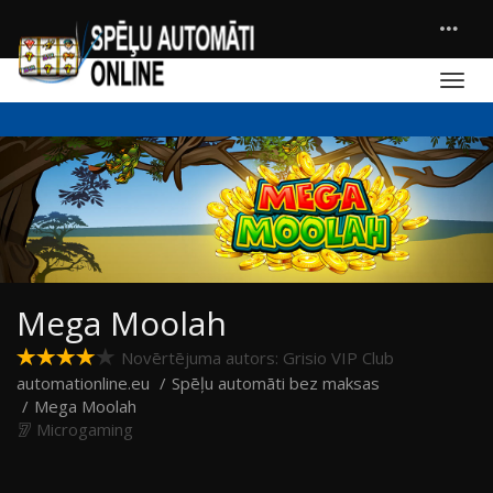
Mega Moolah
Novērtējuma autors: Grisio VIP Club
automationline.eu
Spēļu automāti bez maksas
Mega Moolah
Microgaming