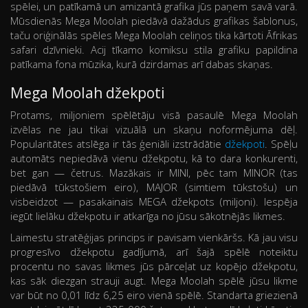
spēlei, un patīkamā un amizantā grafika jūs paņem savā varā.
Mūsdienās Mega Moolah piedāvā dažādus grafikas šablonus,
taču oriģinālās spēles Mega Moolah celiņos tika kārtoti Āfrikas
safari dzīvnieki. Acij tīkamo komiksu stila grafiku papildina
patīkama fona mūzika, kurā dzirdamas arī dabas skaņas.
Mega Moolah džekpoti
Protams, miljoniem spēlētāju visā pasaulē Mega Moolah
izvēlas ne jau tikai vizuālā un skaņu noformējuma dēļ.
Popularitātes atslēga ir tās ģeniāli izstrādātie
džekpoti
. Spēļu
automāts nepiedāvā vienu džekpotu, kā to dara konkurenti,
bet gan — četrus. Mazākais ir MINI, pēc tam MINOR (tas
piedāvā tūkstošiem eiro), MAJOR (simtiem tūkstošu) un
visbeidzot — pasakainais MEGA džekpots (miljoni). Iespēja
iegūt lielāku džekpotu ir atkarīga no jūsu sākotnējās likmes.
Laimestu stratēģijas princips ir pavisam vienkāršs. Kā jau visu
progresīvo džekpotu gadījumā, arī šajā spēlē noteiktu
procentu no savas likmes jūs pārceļat uz kopējo džekpotu,
kas sāk diezgan strauji augt. Mega Moolah spēlē jūsu likme
var būt no 0,01 līdz 6,25 eiro vienā spēlē. Standarta griezienā