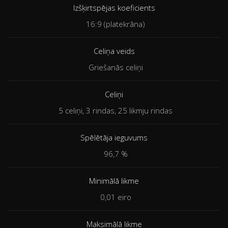
Izšķirtspējas koeficients
16:9 (platekrāna)
Celiņa veids
Griešanās celiņi
Celiņi
5 celiņi, 3 rindas, 25 likmju rindas
Spēlētāja ieguvums
96,7 %
Minimālā likme
0,01 eiro
Maksimālā likme