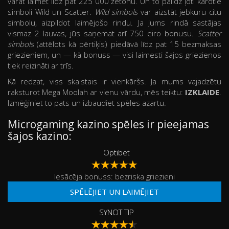
varat laimēt līdz pat 225 000 žetonu. Un to palīdz ļoti kārotie
simboli Wild un Scatter.
Wild simbols
var aizstāt jebkuru citu
simbolu, aizpildot laimējošo rindu. Ja jums rindā sastājas
vismaz 2 lauvas, jūs saņemat arī 750 eiro bonusu.
Scatter
simbols
(attēlots kā pērtiķis) piedāvā līdz pat 15 bezmaksas
griezieniem, un — kā bonuss — visi laimesti šajos griezienos
tiek reizināti ar trīs.
Kā redzat, viss skaistais ir vienkāršs. Ja mums vajadzētu
raksturot Mega Moolah ar vienu vārdu, mēs teiktu:
IZKLAIDE
.
Izmēģiniet to pats un izbaudiet spēles azartu.
Microgaming kazino spēles ir pieejamas
šajos kazino:
Optibet
Iesācēja bonuss: bezriska griezieni
SPĒLĒJIET UN LAIMĒJIET
SYNOT TIP