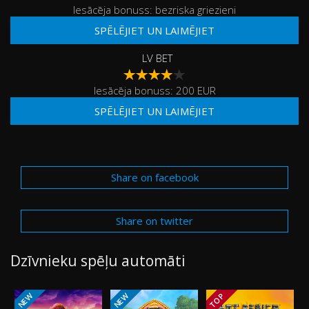
Iesācēja bonuss: bezriska griezieni
SPĒLĒJIET UN LAIMĒJIET
LV BET
Iesācēja bonuss: 200 EUR
SPĒLĒJIET UN LAIMĒJIET
Share on facebook
Share on twitter
Dzīvnieku spēļu automāti
NEW
NEW
TOP