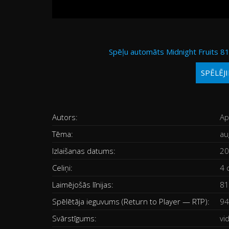
Spēļu automāts Midnight Fruits 81
SPĒLĒJI
Autors:
Ap
Tēma:
aug
Izlaišanas datums:
20
Celiņi:
4 
Laimējošās līnijas:
81
Spēlētāja ieguvums (Return to Player — RTP):
94
Svārstīgums:
vi