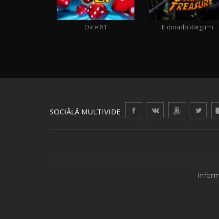
Dice 81
Eldorado dārgumi
SOCIĀLĀ MULTIVIDE
Infor