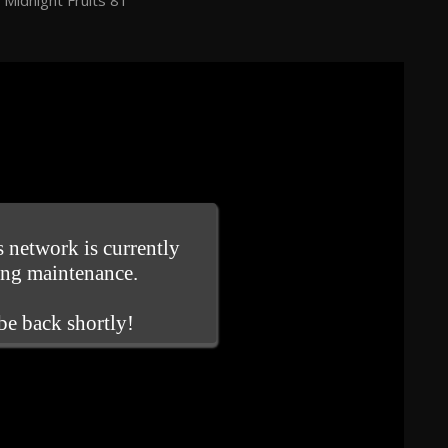
Midnight Fruits 81