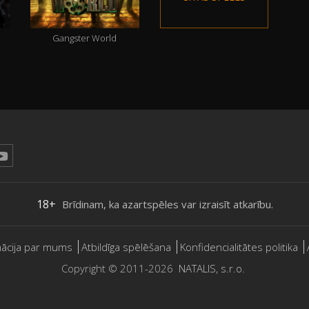
Gangster World
18+
Brīdinam, ka azartspēles var izraisīt atkarību.
mācija par mums
Atbildīga spēlēšana
Konfidencialitātes politika
Copyright © 2011-2026
NATALIS, s.r.o.