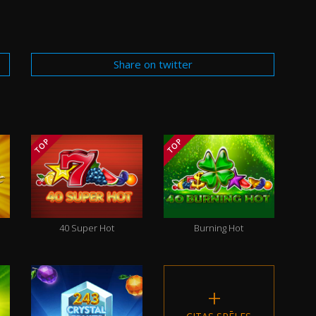
Share on twitter
TOP
TOP
40 Super Hot
Burning Hot