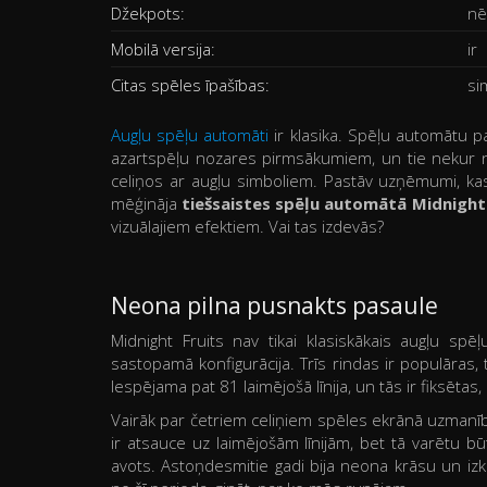
Džekpots:
nē
Mobilā versija:
ir
Citas spēles īpašības:
si
Augļu spēļu automāti
ir klasika. Spēļu automātu pa
azartspēļu nozares pirmsākumiem, un tie nekur n
celiņos ar augļu simboliem. Pastāv uzņēmumi, kas
mēģināja
tiešsaistes spēļu automātā Midnight 
vizuālajiem efektiem. Vai tas izdevās?
Neona pilna pusnakts pasaule
Midnight Fruits nav tikai klasiskākais augļu spē
sastopamā konfigurācija. Trīs rindas ir populāra
Iespējama pat 81 laimējošā līnija, un tās ir fiksētas,
Vairāk par četriem celiņiem spēles ekrānā uzmanīb
ir atsauce uz laimējošām līnijām, bet tā varētu b
avots. Astoņdesmitie gadi bija neona krāsu un izkā